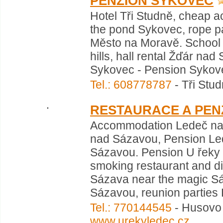
PENZION SYKOVEC
Hotel Tři Studně, cheap 
the pond Sykovec, rope pa
Město na Moravě. School 
hills, hall rental Žďár nad
Sykovec - Pension Sykovec
Tel.: 608778787
- Tři Stu
RESTAURACE A PEN
Accommodation Ledeč na
nad Sázavou, Pension Led
Sázavou. Pension U řeky 
smoking restaurant and di
Sázava near the magic Sáza
Sázavou, reunion parties
Tel.: 770144545
- Husovo 
www.urekyledec.cz