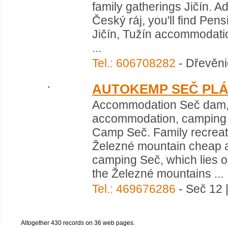
family gatherings Jičín. Ad
Český ráj, you'll find Pe
Jičín, Tužín accommodati
...
Tel.: 606708282
- Dřevěni
AUTOKEMP SEČ PL
Accommodation Seč dam,
accommodation, camping 
Camp Seč. Family recreat
Železné mountain cheap 
camping Seč, which lies on
the Železné mountains ...
Tel.: 469676286
- Seč 12 
Altogether 430 records on 36 web pages.