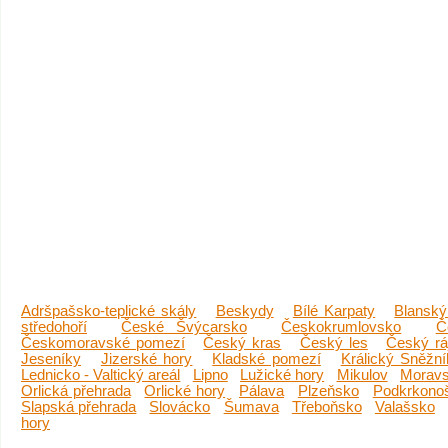
Adršpašsko-teplické skály
Beskydy
Bílé Karpaty
Blanský
středohoří
České Švýcarsko
Českokrumlovsko
Č
Českomoravské pomezí
Český kras
Český les
Český rá
Jeseníky
Jizerské hory
Kladské pomezí
Králický Sněžní
Lednicko - Valtický areál
Lipno
Lužické hory
Mikulov
Moravs
Orlická přehrada
Orlické hory
Pálava
Plzeňsko
Podkrkono
Slapská přehrada
Slovácko
Šumava
Třeboňsko
Valašsko
hory