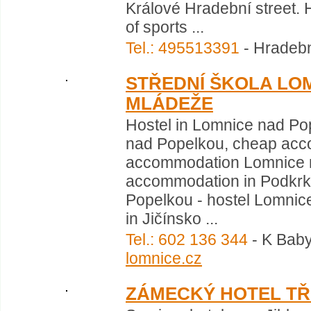
Králové Hradební street. 
of sports ...
Tel.: 495513391
- Hradebn
STŘEDNÍ ŠKOLA LO
MLÁDEŽE
Hostel in Lomnice nad P
nad Popelkou, cheap acco
accommodation Lomnice n
accommodation in Podkrk
Popelkou - hostel Lomni
in Jičínsko ...
Tel.: 602 136 344
- K Baby
lomnice.cz
ZÁMECKÝ HOTEL TŘ