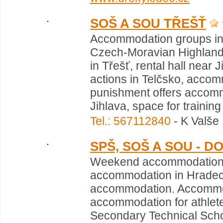
SOŠ A SOU TŘEŠŤ
Accommodation groups in 
Czech-Moravian Highlands
in Třešť, rental hall nea
actions in Telčsko, accom
punishment offers accom
Jihlava, space for training 
Tel.: 567112840
- K Valše 
SPŠ, SOŠ A SOU - 
Weekend accommodation H
accommodation in Hradec 
accommodation. Accommoda
accommodation for athlet
Secondary Technical Scho