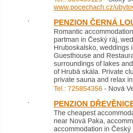
www.pocechach.cz/ubytov
PENZION ČERNÁ LO
Romantic accommodation 
partman in Český ráj, weddi
Hruboskalsko, weddings i
Guesthouse and Restauran
surroundings of lakes and 
of Hrubá skála. Private clu
private sauna and relax in 
Tel.: 725854356
- Nová Ve
PENZION DŘEVĚNIC
The cheapest accommodat
near Nová Paka, accommod
accommodation in Český r