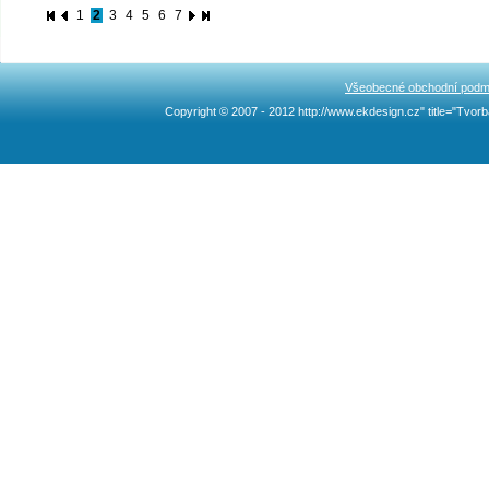
1
2
3
4
5
6
7
Všeobecné obchodní podm
Copyright © 2007 - 2012 http://www.ekdesign.cz" title="Tv
Ncllw 브랜드
スーパー