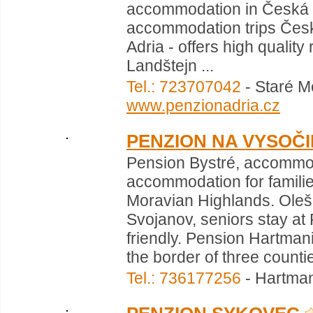
accommodation in Česká K
accommodation trips Česk
Adria - offers high qualit
Landštejn ...
Tel.: 723707042
- Staré M
www.penzionadria.cz
PENZION NA VYSOČ
Pension Bystré, accommod
accommodation for familie
Moravian Highlands. Oleš
Svojanov, seniors stay at 
friendly. Pension Hartmani
the border of three countie
Tel.: 736177256
- Hartman