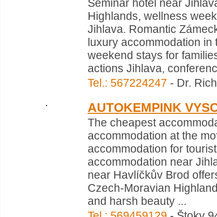
Seminar hotel near Jihlav
Highlands, wellness week
Jihlava. Romantic Zámeck
luxury accommodation in th
weekend stays for families
actions Jihlava, conference
Tel.: 567224247
- Dr. Rich
AUTOKEMPINK VYS
The cheapest accommodat
accommodation at the mo
accommodation for tourist
accommodation near Jihla
near Havlíčkův Brod offer
Czech-Moravian Highlands 
and harsh beauty ...
Tel.: 569459129
- Štoky 94