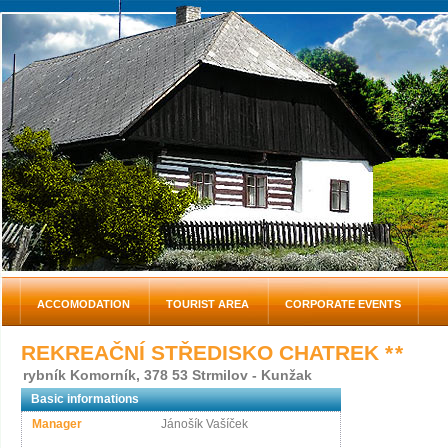
ACCOMODATION
TOURIST AREA
CORPORATE EVENTS
REKREAČNÍ STŘEDISKO CHATREK
* *
rybník Komorník, 378 53 Strmilov - Kunžak
Basic informations
Manager
Jánošík Vašíček