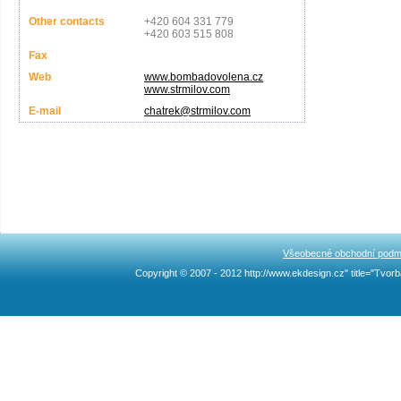
Other contacts
+420 604 331 779
+420 603 515 808
Fax
Web
www.bombadovolena.cz
www.strmilov.com
E-mail
chatrek@strmilov.com
Všeobecné obchodní podm
Copyright © 2007 - 2012 http://www.ekdesign.cz" title="Tv
Ncllw 브랜드
スーパー