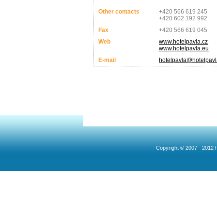
Other contacts
+420 566 619 245
+420 602 192 992
Fax
+420 566 619 045
Web
www.hotelpavla.cz
www.hotelpavla.eu
E-mail
hotelpavla@hotelpavl
Copyright © 2007 - 2012 