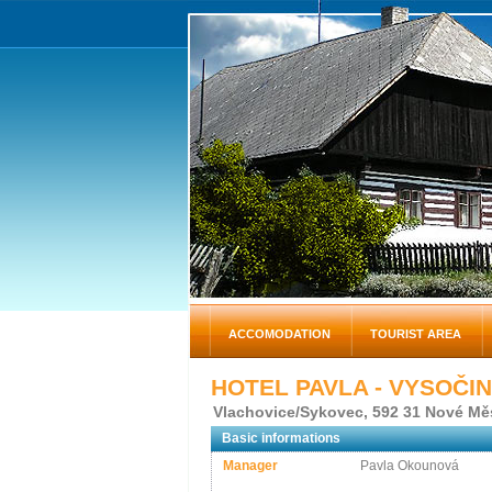
ACCOMODATION
TOURIST AREA
HOTEL PAVLA - VYSOČI
Vlachovice/Sykovec, 592 31 Nové Mě
Basic informations
Manager
Pavla Okounová