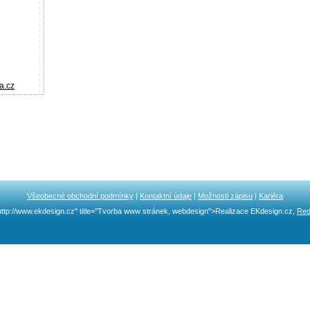
a.cz
Všeobecné obchodní podmínky
|
Kontaktní údaje
|
Možnosti zápisu
|
Kariéra
http://www.ekdesign.cz" title="Tvorba www stránek, webdesign">Realizace EKdesign.cz,
Red
Ncllw 브랜드
スーパーコピーブランド
iphone ケース ブランド